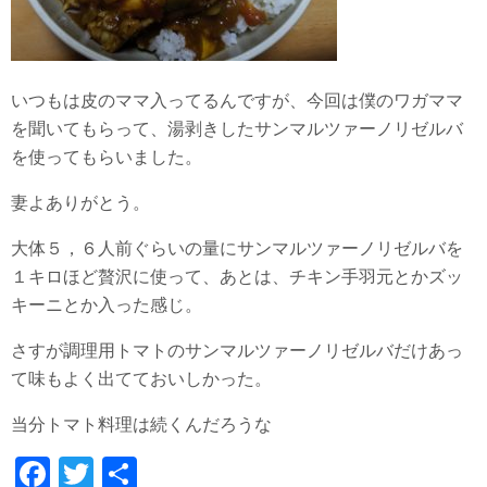
いつもは皮のママ入ってるんですが、今回は僕のワガママ
を聞いてもらって、湯剥きしたサンマルツァーノリゼルバ
を使ってもらいました。
妻よありがとう。
大体５，６人前ぐらいの量にサンマルツァーノリゼルバを
１キロほど贅沢に使って、あとは、チキン手羽元とかズッ
キーニとか入った感じ。
さすが調理用トマトのサンマルツァーノリゼルバだけあっ
て味もよく出てておいしかった。
当分トマト料理は続くんだろうな
Fa
T
共