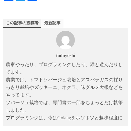
ce
wi
有
bo
tte
ok
r
この記事の投稿者
最新記事
tadayoshi
農家やったり、プログラミングしたり、猫と遊んだりし
てます。
農業では、トマトソバージュ栽培とアスパラガスの採り
っきり栽培やズッキーニ、オクラ、味グルメ大根などを
やってます。
ソバージュ栽培では、専門書の一部をちょっとだけ執筆
しました。
プログラミングは、今はGolangをホソボソと趣味程度に