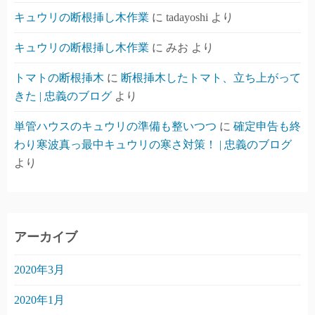
キュウリの断根挿し木作業
に
tadayoshi
より
キュウリの断根挿し木作業
に
みお
より
トマトの断根挿木
に
断根挿木したトマト、立ち上がって
きた | 忠義のブログ
より
単管ハウスのキュウリの準備も整いつつ
に
確定申告も終
わり寒波真っ最中キュウリの寒さ対策！ | 忠義のブログ
より
アーカイブ
2020年3月
2020年1月